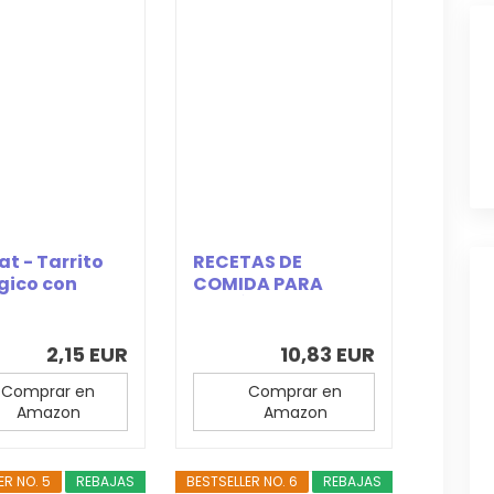
at - Tarrito
RECETAS DE
gico con
COMIDA PARA
 a Ternera...
DIABÉTICOS: Todos
sobre...
2,15 EUR
10,83 EUR
Comprar en
Comprar en
Amazon
Amazon
ER NO. 5
REBAJAS
BESTSELLER NO. 6
REBAJAS