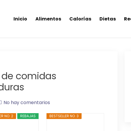
Inicio
Alimentos
Calorías
Dietas
Re
inea-alimentos saludables
s de comidas
rduras
No hay comentarios
ER NO. 2
REBAJAS
BESTSELLER NO. 3