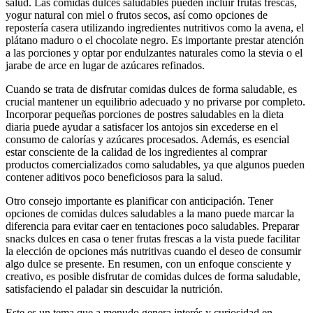
salud. Las comidas dulces saludables pueden incluir frutas frescas,
yogur natural con miel o frutos secos, así como opciones de
repostería casera utilizando ingredientes nutritivos como la avena, el
plátano maduro o el chocolate negro. Es importante prestar atención
a las porciones y optar por endulzantes naturales como la stevia o el
jarabe de arce en lugar de azúcares refinados.
Cuando se trata de disfrutar comidas dulces de forma saludable, es
crucial mantener un equilibrio adecuado y no privarse por completo.
Incorporar pequeñas porciones de postres saludables en la dieta
diaria puede ayudar a satisfacer los antojos sin excederse en el
consumo de calorías y azúcares procesados. Además, es esencial
estar consciente de la calidad de los ingredientes al comprar
productos comercializados como saludables, ya que algunos pueden
contener aditivos poco beneficiosos para la salud.
Otro consejo importante es planificar con anticipación. Tener
opciones de comidas dulces saludables a la mano puede marcar la
diferencia para evitar caer en tentaciones poco saludables. Preparar
snacks dulces en casa o tener frutas frescas a la vista puede facilitar
la elección de opciones más nutritivas cuando el deseo de consumir
algo dulce se presente. En resumen, con un enfoque consciente y
creativo, es posible disfrutar de comidas dulces de forma saludable,
satisfaciendo el paladar sin descuidar la nutrición.
Este es un tema que a menudo genera interés y curiosidad en