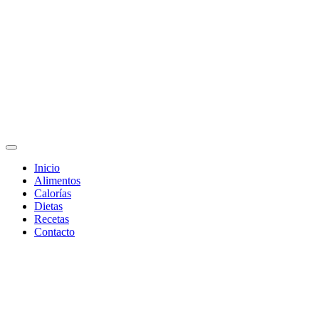
Adelgaza con en tu linea-
Inicio
Alimentos
alimentos saludables
Calorías
Dietas
Recetas
Contacto