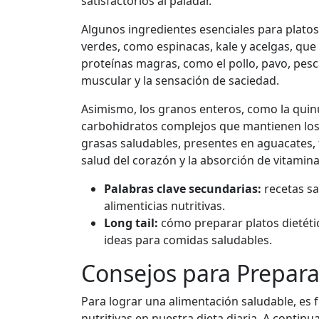
satisfactorios al paladar.
Algunos ingredientes esenciales para platos 
verdes, como espinacas, kale y acelgas, que 
proteínas magras, como el pollo, pavo, pesc
muscular y la sensación de saciedad.
Asimismo, los granos enteros, como la quinua
carbohidratos complejos que mantienen los 
grasas saludables, presentes en aguacates, fr
salud del corazón y la absorción de vitamina
Palabras clave secundarias:
recetas sa
alimenticias nutritivas.
Long tail:
cómo preparar platos dietético
ideas para comidas saludables.
Consejos para Prepara
Para lograr una alimentación saludable, es 
nutritivas en nuestra dieta diaria. A contin