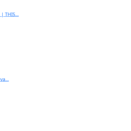
| THIS...
va...