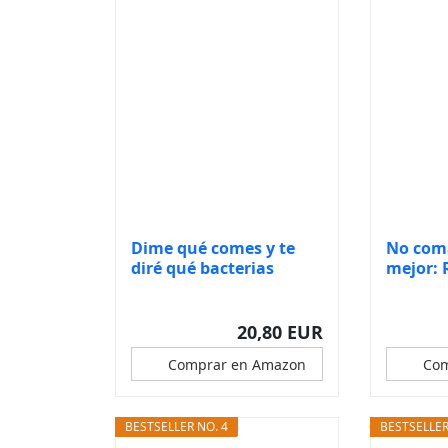
Dime qué comes y te
No com
diré qué bacterias
mejor: 
tienes:...
fáciles,.
20,80 EUR
Comprar en Amazon
Com
BESTSELLER NO. 4
BESTSELLER