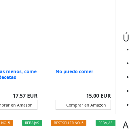
Ú
as menos, come
No puedo comer
Recetas
..
17,57 EUR
15,00 EUR
prar en Amazon
Comprar en Amazon
A
 NO. 5
REBAJAS
BESTSELLER NO. 6
REBAJAS