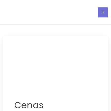
Adelgaza con en tu linea-
alimentos saludables
Cenas