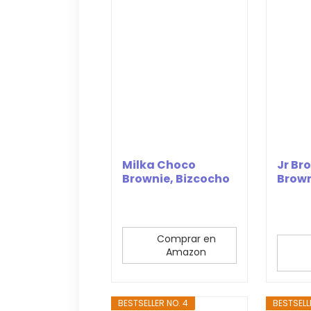
Milka Choco
Jr Br
Brownie, Bizcocho
Brown
de Chocolate con...
Pepit
Choco
Comprar en
Amazon
BESTSELLER NO. 4
BESTSELL