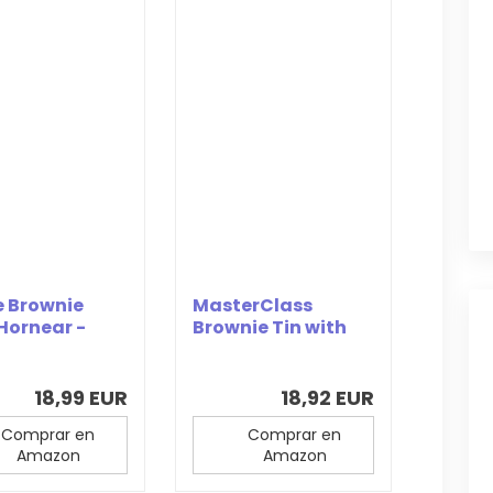
 Brownie
MasterClass
Hornear -
Brownie Tin with
eja para
Dividers with
ies...
PTFE,...
18,99 EUR
18,92 EUR
Comprar en
Comprar en
Amazon
Amazon