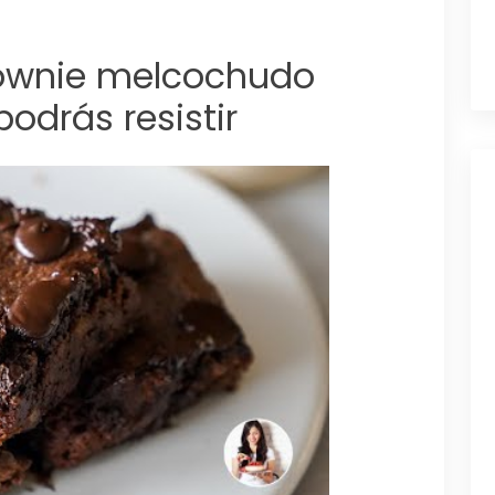
rownie melcochudo
odrás resistir