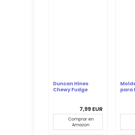
Duncan Hines
Molde
Chewy Fudge
para 
Premium Brownie
Band
Mix
Brown
7,99 EUR
Comprar en
Amazon