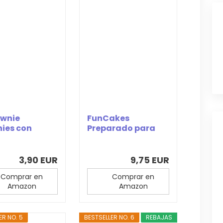
ownie
FunCakes
ies con
Preparado para
as de
Cake Brownie: Fácil
late, 200g
de...
3,90 EUR
9,75 EUR
Comprar en
Comprar en
Amazon
Amazon
ER NO. 5
BESTSELLER NO. 6
REBAJAS