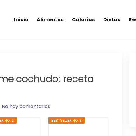
Inicio
Alimentos
Calorías
Dietas
Re
inea-alimentos saludables
 melcochudo: receta
No hay comentarios
ER NO. 2
BESTSELLER NO. 3