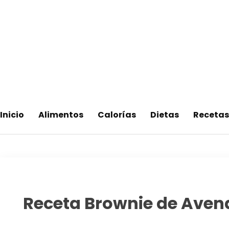
Saltar
al
contenido
Adelgaza con en tu linea-
Inicio
Alimentos
Calorías
Dietas
Recetas
Receta Brownie de Avena