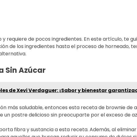
 y requiere de pocos ingredientes. En este artículo, te g
cción de los ingredientes hasta el proceso de horneado, 
lternativa.
a Sin Azúcar
es de Xevi Verdaguer: ¡Sabor y bienestar garantiza
ón más saludable, entonces esta receta de brownie de av
de un postre delicioso sin preocuparte por el exceso de a
 aporta fibra y sustancia a esta receta. Además, al elimin
ara aquellos que buscan reducir su consumo de dulces sin 