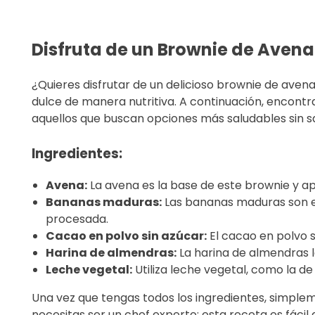
Disfruta de un Brownie de Avena
¿Quieres disfrutar de un delicioso brownie de avena
dulce de manera nutritiva. A continuación, encontr
aquellos que buscan opciones más saludables sin sac
Ingredientes:
Avena:
La avena es la base de este brownie y apo
Bananas maduras:
Las bananas maduras son el
procesada.
Cacao en polvo sin azúcar:
El cacao en polvo s
Harina de almendras:
La harina de almendras l
Leche vegetal:
Utiliza leche vegetal, como la d
Una vez que tengas todos los ingredientes, simplem
necesitas ser un chef experto; esta receta es fácil 