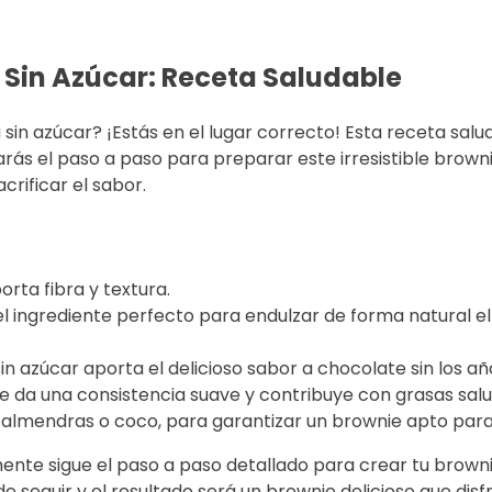
 Sin Azúcar: Receta Saludable
 sin azúcar? ¡Estás en el lugar correcto! Esta receta salu
arás el paso a paso para preparar este irresistible brown
rificar el sabor.
rta fibra y textura.
 ingrediente perfecto para endulzar de forma natural el 
in azúcar aporta el delicioso sabor a chocolate sin los a
e da una consistencia suave y contribuye con grasas salu
e almendras o coco, para garantizar un brownie apto para
ente sigue el paso a paso detallado para crear tu browni
de seguir y el resultado será un brownie delicioso que di