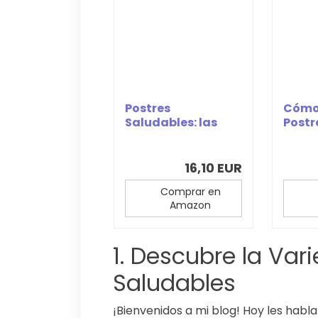
Postres
Cómo
Saludables: las
Postr
recetas más fit
sin H
(Cocina)
16,10 EUR
Comprar en
Amazon
1. Descubre la Var
Saludables
¡Bienvenidos a mi blog! Hoy les habl