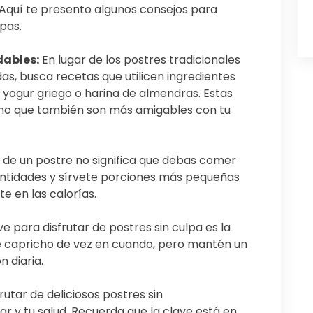
 Aquí te presento algunos consejos para
lpas.
dables:
En lugar de los postres tradicionales
s, busca recetas que utilicen ingredientes
 yogur griego o harina de almendras. Estas
 sino que también son más amigables con tu
 de un postre no significa que debas comer
antidades y sírvete porciones más pequeñas
te en las calorías.
ve para disfrutar de postres sin culpa es la
e capricho de vez en cuando, pero mantén un
n diaria.
rutar de deliciosos postres sin
r y tu salud. Recuerda que la clave está en