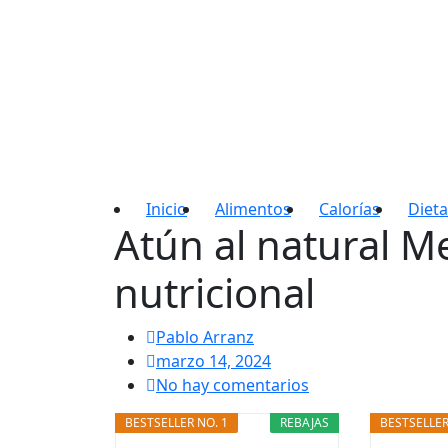
Adelgaza con en t
Inicio
Alimentos
Calorías
Dieta
Atún al natural M
nutricional
Pablo Arranz
marzo 14, 2024
No hay comentarios
BESTSELLER NO. 1
REBAJAS
BESTSELLER