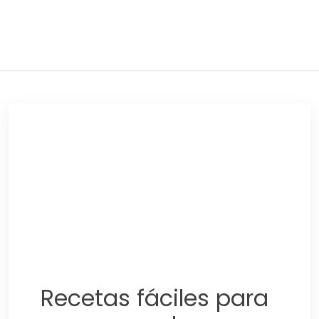
Adelgaza con en tu linea-
alimentos saludables
Recetas fáciles para