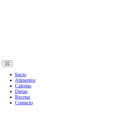
Saltar
al
contenido
Adelgaza con en tu linea-
Inicio
Alimentos
alimentos saludables
Calorías
Dietas
Recetas
Contacto