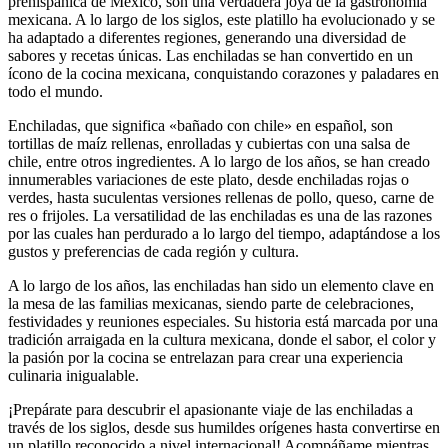
prehispánica de México, son una verdadera joya de la gastronomía
mexicana. A lo largo de los siglos, este platillo ha evolucionado y se
ha adaptado a diferentes regiones, generando una diversidad de
sabores y recetas únicas. Las enchiladas se han convertido en un
ícono de la cocina mexicana, conquistando corazones y paladares en
todo el mundo.
Enchiladas, que significa «bañado con chile» en español, son
tortillas de maíz rellenas, enrolladas y cubiertas con una salsa de
chile, entre otros ingredientes. A lo largo de los años, se han creado
innumerables variaciones de este plato, desde enchiladas rojas o
verdes, hasta suculentas versiones rellenas de pollo, queso, carne de
res o frijoles. La versatilidad de las enchiladas es una de las razones
por las cuales han perdurado a lo largo del tiempo, adaptándose a los
gustos y preferencias de cada región y cultura.
A lo largo de los años, las enchiladas han sido un elemento clave en
la mesa de las familias mexicanas, siendo parte de celebraciones,
festividades y reuniones especiales. Su historia está marcada por una
tradición arraigada en la cultura mexicana, donde el sabor, el color y
la pasión por la cocina se entrelazan para crear una experiencia
culinaria inigualable.
¡Prepárate para descubrir el apasionante viaje de las enchiladas a
través de los siglos, desde sus humildes orígenes hasta convertirse en
un platillo reconocido a nivel internacional! Acompáñame mientras