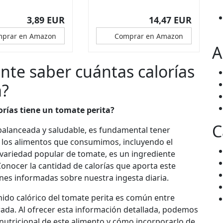
3,89 EUR
14,47 EUR
prar en Amazon
Comprar en Amazon
A
nte saber cuántas calorías
a?
orías tiene un tomate perita?
C
 balanceada y saludable, es fundamental tener
e los alimentos que consumimos, incluyendo el
a variedad popular de tomate, es un ingrediente
nocer la cantidad de calorías que aporta este
ones informadas sobre nuestra ingesta diaria.
ido calórico del tomate perita es común entre
ada. Al ofrecer esta información detallada, podemos
 nutricional de este alimento y cómo incorporarlo de