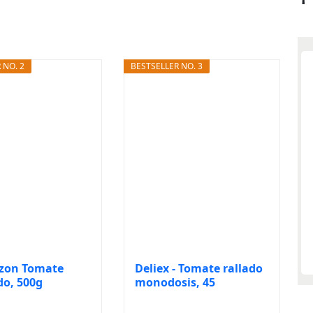
 NO. 2
BESTSELLER NO. 3
zon Tomate
Deliex - Tomate rallado
o, 500g
monodosis, 45
unidades x...