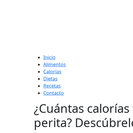
Adelgaza con en t
Inicio
Alimentos
Calorías
Dietas
Recetas
Contacto
¿Cuántas calorías
perita? Descúbrel