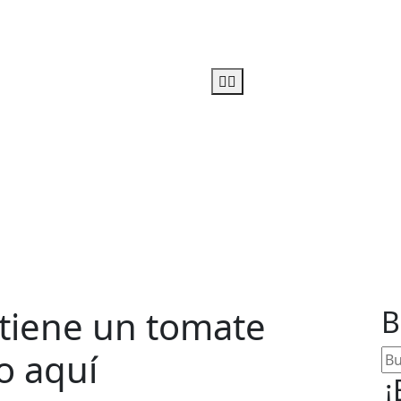
u linea-alimentos salud
 tiene un tomate
B
o aquí
¡