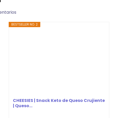
entarios
BESTSELLER NO. 2
CHEESIES | Snack Keto de Queso Crujiente
| Queso...