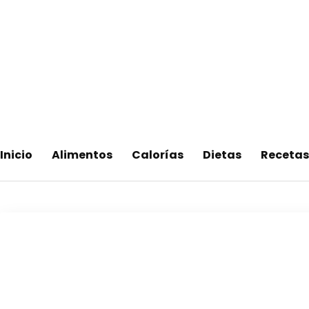
Adelgaza con en tu linea-
Inicio
Alimentos
Calorías
Dietas
Recetas