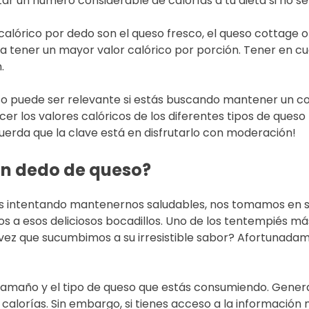
r un número considerable de calorías a tu dieta si no 
órico por dedo son el queso fresco, el queso cottage o e
a tener un mayor valor calórico por porción. Tener en cue
.
o puede ser relevante si estás buscando mantener un contr
er los valores calóricos de los diferentes tipos de queso
uerda que la clave está en disfrutarlo con moderación!
un dedo de queso?
 intentando mantenernos saludables, nos tomamos en ser
os a esos deliciosos bocadillos. Uno de los tentempiés m
ez que sucumbimos a su irresistible sabor? Afortunadame
tamaño y el tipo de queso que estás consumiendo. Gene
calorías. Sin embargo, si tienes acceso a la información 