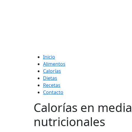
Adelgaza con en t
Inicio
Alimentos
Calorías
Dietas
Recetas
Contacto
Calorías en media
nutricionales